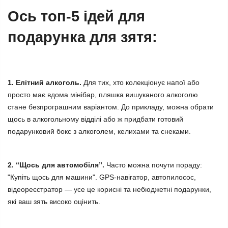
Ось топ-5 ідей для
подарунка для зятя:
1. Елітний алкоголь.
Для тих, хто колекціонує напої або
просто має вдома мінібар, пляшка вишуканого алкоголю
стане безпрограшним варіантом. До прикладу, можна обрати
щось в алкогольному відділі або ж придбати готовий
подарунковий бокс з алкоголем, келихами та снеками.
2. “Щось для автомобіля”.
Часто можна почути пораду:
"Купіть щось для машини". GPS-навігатор, автопилосос,
відеореєстратор — усе це корисні та небюджетні подарунки,
які ваш зять високо оцінить.