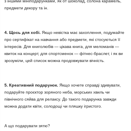
з іншими мініподарунками, як от шоколад, солона карамель,
предмети декору та ін.
4. Щось для хобі.
Якщо невістка має захоплення, подумайте
про сертифікат на навчання або предмети, які стосуються її
інтересів. Для книголюбів — цікава книга, для меломанів —
квиток на концерт, для спортсменок — фітнес-браслет, і як ви
зрозуміли, цей список можна продовжувати вічність.
5. Креативний подарунок.
Якщо хочете справді здивувати,
подаруйте проєктор зоряного неба, морських хвиль чи
північного сяйва для релаксу. До такого подарунка завжди
можна додати квіти, солодощі чи пляшку ігристого.
А
що подарувати зятю
?