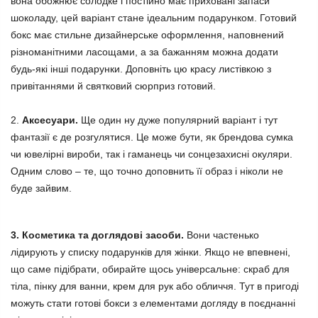
вона обожнює солодке і постійно має приховані запаси
шоколаду, цей варіант стане ідеальним подарунком. Готовий
бокс має стильне дизайнерське оформлення, наповнений
різноманітними ласощами, а за бажанням можна додати
будь-які інші подарунки. Доповніть цю красу листівкою з
привітаннями й святковий сюрприз готовий.
2.
Аксесуари.
Ще один ну дуже популярний варіант і тут
фантазії є де розгулятися. Це може бути, як брендова сумка
чи ювелірні вироби, так і гаманець чи сонцезахисні окуляри.
Одним слово – те, що точно доповнить її образ і ніколи не
буде зайвим.
3. Косметика та доглядові засоби.
Вони частенько
лідирують у списку подарунків для жінки. Якщо не впевнені,
що саме підібрати, обирайте щось універсальне: скраб для
тіла, пінку для ванни, крем для рук або обличчя. Тут в пригоді
можуть стати готові бокси з елементами догляду в поєднанні