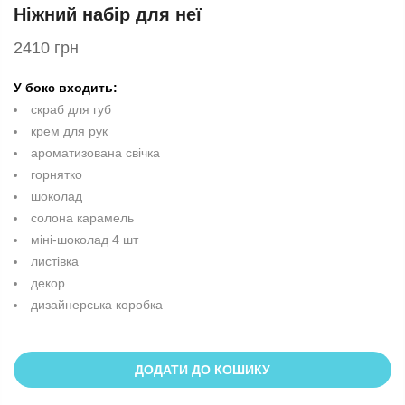
Ніжний набір для неї
2410 грн
У бокс входить:
скраб для губ
крем для рук
ароматизована свічка
горнятко
шоколад
солона карамель
міні-шоколад 4 шт
листівка
декор
дизайнерська коробка
ДОДАТИ ДО КОШИКУ