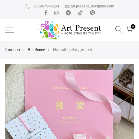
+380967944224
art.present10@gmail.com
0
Головна
Всі бокси
Ніжний набір для неї