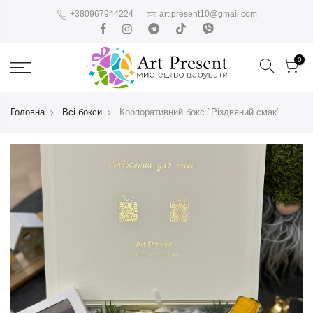
+380967944224
art.present10@gmail.com
0
Головна
Всі бокси
Корпоративний бокс "Різдвяний смак"