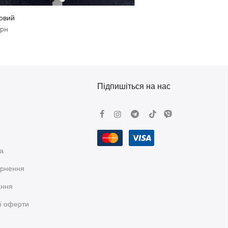
овий
грн
Підпишіться на нас
та
ернення
ання
ої оферти