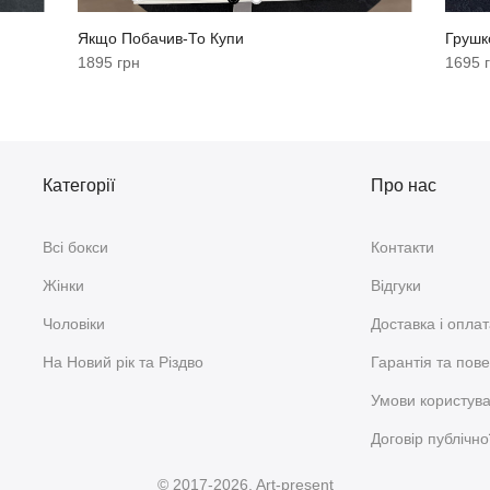
Якщо Побачив-То Купи
Грушк
1895 грн
1695 
Категорії
Про нас
Всі бокси
Контакти
Жінки
Відгуки
Чоловіки
Доставка і опла
На Новий рік та Різдво
Гарантія та пов
Умови користув
Договір публічн
© 2017-2026. Art-present