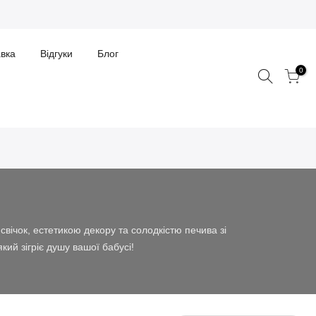
авка
Відгуки
Блог
0
свічок, естетикою декору та солодкістю печива зі
кий зігріє душу вашої бабусі!