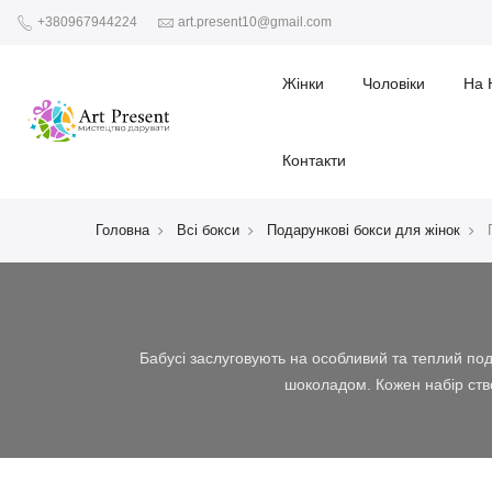
+380967944224
art.present10@gmail.com
Жінки
Чоловіки
На 
Контакти
Головна
Всі бокси
Подарункові бокси для жінок
Бабусі заслуговують на особливий та теплий пода
шоколадом. Кожен набір створ