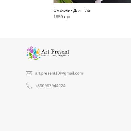
Смаколик Для Тіла
1850 грн
art.present10@gmail.com
+380967944224