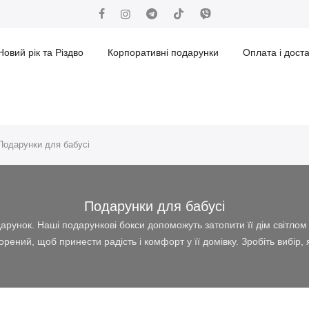
Новий рік та Різдво
Корпоративні подарунки
Оплата і дост
Подарунки для бабусі
Подарунки для бабусі
рунок. Наші подарункові бокси допоможуть затопити її дім світлом 
ений, щоб принести радість і комфорт у її домівку. Зробіть вибір, я