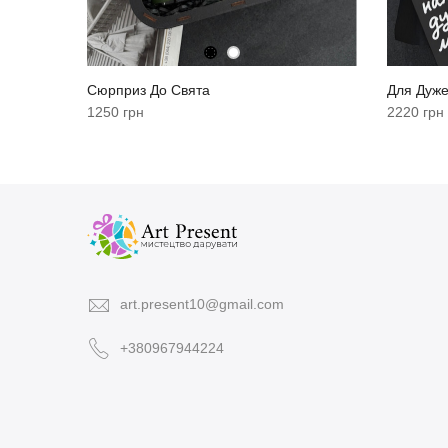
Сюрприз До Свята
Для Дуже
1250 грн
2220 грн
art.present10@gmail.com
+380967944224