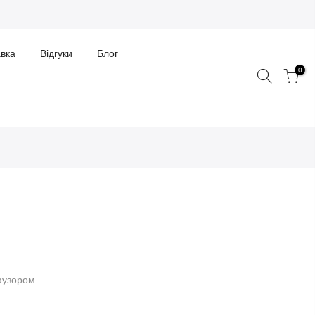
авка
Відгуки
Блог
0
ифузором