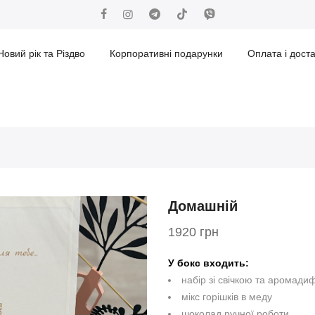
Новий рік та Різдво
Корпоративні подарунки
Оплата і дост
Домашній
1920 грн
У бокс входить:
набір зі свічкою та аромад
мікс горішків в меду
шоколад ручної роботи