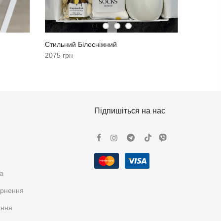
Стильний Білосніжний
2075 грн
Підпишіться на нас
та
ернення
ання