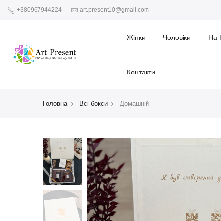
+380967944224
art.present10@gmail.com
Жінки
Чоловіки
На 
Контакти
Головна
Всі бокси
Домашній