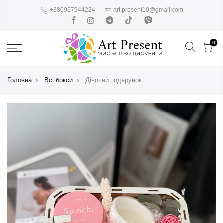
+380967944224
art.present10@gmail.com
0
Головна
Всі бокси
Дівочий подарунок