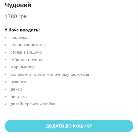
Чудовий
1780 грн
У бокс входить:
чашечка
солона карамель
свічка з вощини
імбирне печиво
маршмелоу
волоський горіх в молочному шоколаді
цукерки
декор
листівка
дизайнерська коробка
ДОДАТИ ДО КОШИКУ