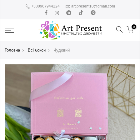
+380967944224
art.present10@gmail.com
0
Головна
Всі бокси
Чудовий